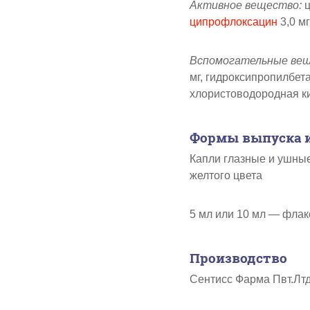
Активное вещество:
ц
ципрофлоксацин
3,0 мг
Вспомогательные вещ
мг, гидроксипропилбета
хлористоводородная кис
Формы выпуска и
Капли глазные и ушные
желтого цвета
5 мл или 10 мл — флак
Производство
Сентисс Фарма Пвт.Лтд