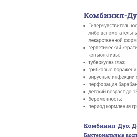
Комбинил-Ду
Гиперчувствительнос
либо вспомогательны
лекарственной форм
герпетический керат
конъюнктивы;
туберкулез глаз;
грибковые поражения
вирусные инфекции с
перфорация барабан
детский возраст до 18
беременность;
период кормления гр
Комбинил-Дуо: Д
Бактериальные восп