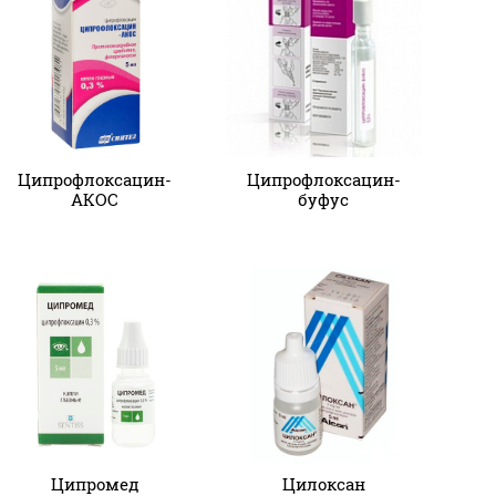
Ципрофлоксацин-
Ципрофлоксацин-
АКОС
буфус
Ципромед
Цилоксан