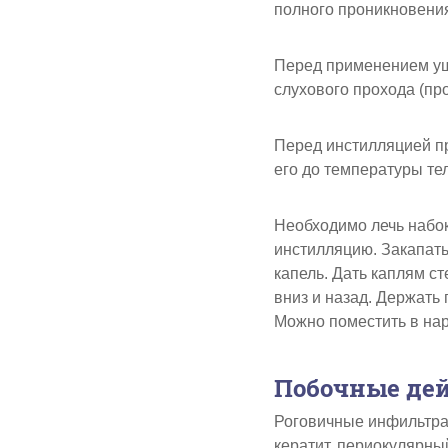
полного проникновения
Перед применением уш
слухового прохода (пр
Перед инстилляцией пр
его до температуры тел
Необходимо лечь набок
инстилляцию. Закапать
капель. Дать каплям ст
вниз и назад. Держать
Можно поместить в нар
Побочные де
Роговичные инфильтрат
кератит, периокулярный