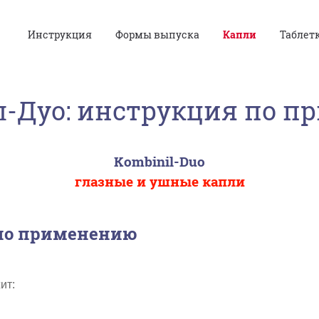
Инструкция
Формы выпуска
Капли
Таблет
-Дуо: инструкция по п
Kombinil-Duo
глазные и ушные капли
по применению
ит: