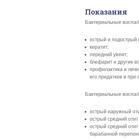
Показания
Бактериальные воспали
острый и подострый 
кератит;
передний увеит;
блефарит и другие в
профилактика и лече
его придатков и при 
Бактериальные воспал
острый наружный оти
острый средний отит
острый средний отит
барабанной перепон