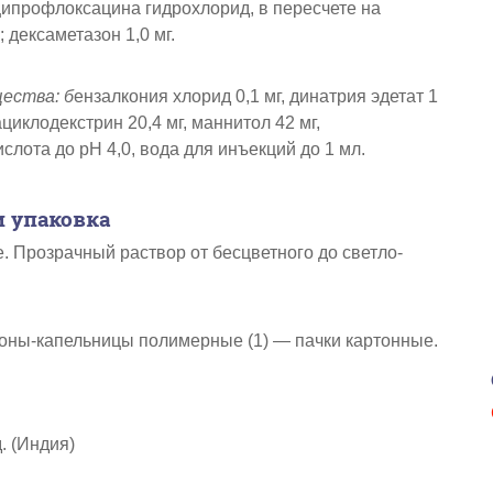
ипрофлоксацина гидрохлорид, в пересчете на
; дексаметазон 1,0 мг.
ества: б
ензалкония хлорид 0,1 мг, динатрия эдетат 1
циклодекстрин 20,4 мг, маннитол 42 мг,
лота до рН 4,0, вода для инъекций до 1 мл.
 упаковка
. Прозрачный раствор от бесцветного до светло-
оны-капельницы полимерные (1) — пачки картонные.
. (Индия)