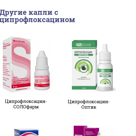
Другие капли с
ципрофлоксацином
Ципрофлоксацин-
Ципрофлоксацин-
СОЛОфарм
Оптик