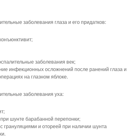
тельные заболевания глаза и его придатков:
конъюнктивит;
оспалительные заболевания век;
ние инфекционных осложнений после ранений глаза и
операциях на глазном яблоке.
ительные заболевания уха:
т;
 при шунте барабанной перепонки;
 с грануляциями и отореей при наличии шунта
ки.