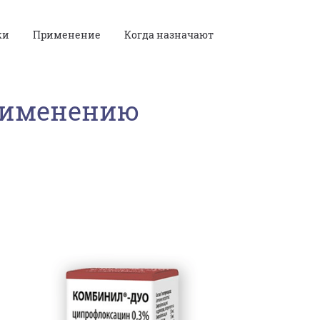
ки
Применение
Когда назначают
рименению