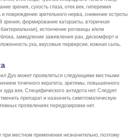
ие зрения, сухость глаза, отек век, гиперемия
 и повреждение зрительного нерва, снижение остроты
й зрения, формирование катаракты, вторичная
 бактериальная), истончение роговицы и/или
блока, замедление заживления ран, дискомфорт и
 заложенность уха, вкусовые перверсии, кожная сыпь.
ка
ил Дуо может проявляться следующими местными
вением точечного кератита, эритемы, повышенного
и зуда век. Специфического антидота нет. Следует
отменить препарат и назначить симптоматическую
темных проявлениях передозировки нет.
 при местном применении незначительно, поэтому