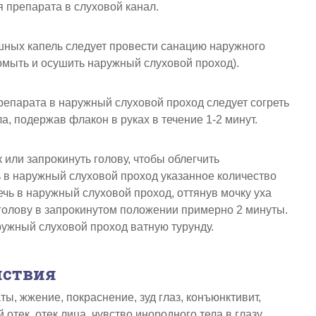
 препарата в слуховой канал.
ных капель следует провести санацию наружного
омыть и осушить наружный слуховой проход).
епарата в наружный слуховой проход следует согреть
а, подержав флакон в руках в течение 1-2 минут.
 или запрокинуть голову, чтобы облегчить
 в наружный слуховой проход указанное количество
ечь в наружный слуховой проход, оттянув мочку уха
 голову в запрокинутом положении примерно 2 минуты.
ужный слуховой проход ватную турунду.
йствия
ы, жжение, покраснение, зуд глаз, конъюнктивит,
 отек, отек лица, чувство инородного тела в глазу,